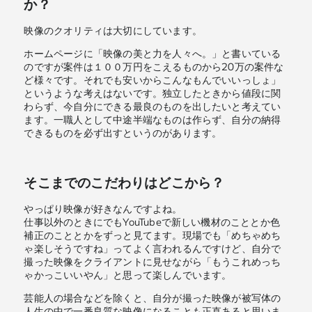
か？
映像のクオリティは大切にしています。
ホームページに「映像の美と力を人々へ。」と書いている
のですが案件は１００万円をこえるものから20万の案件な
ど様々です。それでも安いからこんなもんでいいっしょ」
というような考えはないです。独立したときから値段に関
わらず、今自分にできる最良のものを出したいと考えてい
ます。一職人として中途半端なものは作らず、自分の納得
できるものを必ず出すというのがあります。
そこまでのこだわりはどこから？
やっぱり映像が好きなんですよね。
仕事以外のときにでもYouTubeで新しい機材のこととか色
補正のこととかをずっと見てます。現場でも「めちゃめち
ゃ楽しそうですね」ってよく言われるんですけど、自分で
撮った映像をクライアントに見せながら「もうこれめっち
ゃかっこいいやん」と思って楽しんでいます。
芸能人の場合などを除くと、自分が撮った映像が被写体の
人生の中で一番良質な映像になることも正直あると思いま