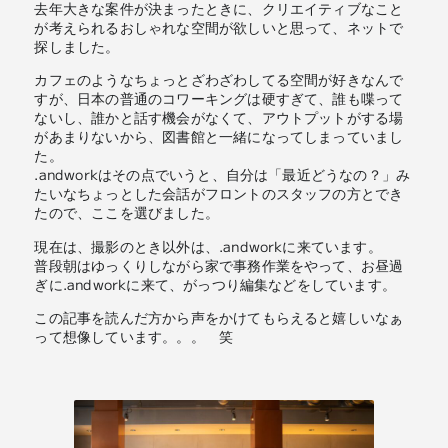
去年大きな案件が決まったときに、クリエイティブなこと
が考えられるおしゃれな空間が欲しいと思って、ネットで
探しました。
カフェのようなちょっとざわざわしてる空間が好きなんで
すが、日本の普通のコワーキングは硬すぎて、誰も喋って
ないし、誰かと話す機会がなくて、アウトプットがする場
があまりないから、図書館と一緒になってしまっていまし
た。
.andworkはその点でいうと、自分は「最近どうなの？」み
たいなちょっとした会話がフロントのスタッフの方とでき
たので、ここを選びました。
現在は、撮影のとき以外は、.andworkに来ています。
普段朝はゆっくりしながら家で事務作業をやって、お昼過
ぎに.andworkに来て、がっつり編集などをしています。
この記事を読んだ方から声をかけてもらえると嬉しいなぁ
って想像しています。。。 笑