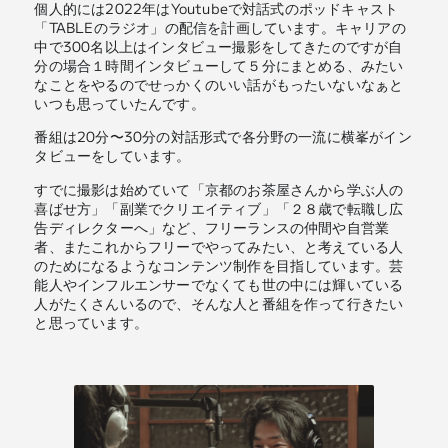
個人的には2022年はYoutubeで対話式のポッドキャスト
「TABLEのラジオ」の配信を計画しています。キャリアの
中で300名以上はインタビュー撮影をしてきたのですが自
分の場合１時間インタビューして５分にまとめる、みたい
なことをやるのでせっかくのいい話がもったいないなぁと
いつも思っていたんです。
番組は20分〜30分の対話形式で各分野の一流に横峯がイン
タビューをしています。
すでに撮影は始めていて「京都のお茶屋さんから学ぶ人の
喜ばせ方」「副業でクリエイティブ」「２８歳で転職し広
告ディレクターへ」など、フリーランスの仲間や自営業
者、またこれからフリーでやってみたい、と考えている人
のためになるようなコンテンツ制作を目指しています。芸
能人やインフルエンサーでなくても世の中には輝いている
人がたくさんいるので、そんな人と番組を作って行きたい
と思っています。