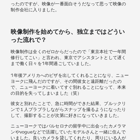
ったのですが、映像が一番面白そうだなって思って映像の
制作会社に入りました。
映像制作を始めてから、独立まではどうい
った流れで？
映像制作は全くのゼロからだったので「東京本社で一年間
修行してこい」と言われ、東京でアシスタントとして遅く
まで働く日々を1年間過ごしていました。
1年後アメリカへのビザを出してくれることになり、ニュー
ヨークに飛んだのですが、その間彼女と遠距離だったの
で、ニューヨークに着いてすぐ別れることになって、本来
の目的を失ってしまいました（笑）
彼女と別れたことで、急に時間ができた結果、ブルックリ
ンで１人ブラブラしながらスナップを撮るようになったり
して、撮影することが次第に好きになっていきました。
ニューヨークではバルセロナの留学中に出会ったカメラマ
ンやvogueなどで活躍していたモデルさんと一緒に住んで
いました。良いカメラを貸してくれたり、周りにいる人が