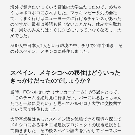
海外で働きたいっていう普通の大学生だったので、めちゃ
くちゃボコボコにされました。マッキンゼー系列の会社
で、うまく行けばニューヨークに行けるチャンスがあった
のですが、最初は英語も通じないことから、休みすら取れ
ず、周りのみんなはすぐにクビになっていなくなるし、大
変でした。
300人中日本人1人という環境の中、チリで2年半働き、そ
の後スペイン、メキシコに移住しました。
スペイン、メキシコへの移住はどういった
きっかけだったのでしょうか？
当時、FCバルセロナ（サッカーチーム）が3冠をとって、
「このチームを絶対見に行きたい、バーにいるおっちゃん
たちと一緒に見たい」と思ってバルセロナ大学に交換留学
という形で移住しました。
大学卒業後はもっとスペイン語を勉強できる環境を探して
メキシコにある本田工場建設プロジェクトの現地通訳とし
て働きました。その後スペイン語力を活かしてピースボー