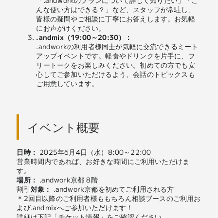
「.andworkのプランについて詳しく知りたい」「こ
んな使い方はできる？」など、スタッフが常駐し、
皆様の疑問やご相談に丁寧にお答えします。お気軽
にお声がけください。
.andmix（19:00～20:30）：
.andworkの利用者様同士が気軽に交流できるミート
アップイベントです。軽食やドリンクを片手に、フ
リートークをお楽しみください。初めての方でも安
心してご参加いただけるよう、会話のトピックスも
ご用意しています。
イベント概要
日時：
2025年6月4日（水）8:00～22:00
営業時間内であれば、お好きな時間にご利用いただけま
す。
場所：
.andwork京都 8階
割引
対象：
.andwork京都を初めてご利用される方
＊2回目以降のご利用者様ももちろん相談ブースのご利用お
よび.andmixへご参加いただけます！
詳細は下記「チケット情報」をご確認ください。