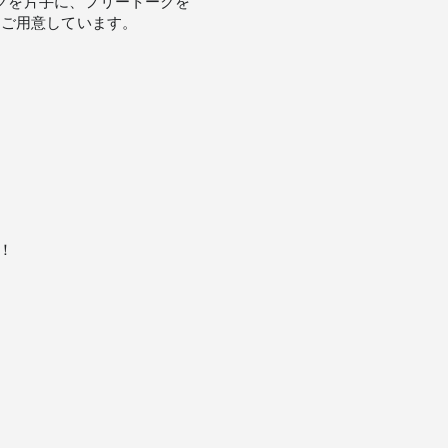
ンクを片手に、フリートークを
もご用意しています。
！