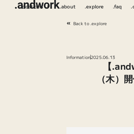
.locations
.about
.explore
.faq
.
Back to .explore
Information
2025.06.13
【.and
（木）開